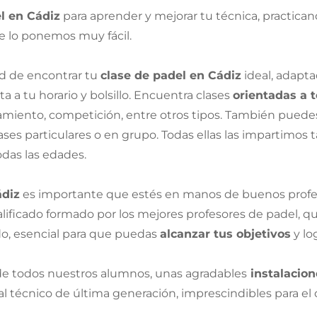
l en Cádiz
para aprender y mejorar tu técnica, practica
e lo ponemos muy fácil.
dad de encontrar tu
clase de padel en Cádiz
ideal, adapta
a a tu horario y bolsillo. Encuentra clases
orientadas a t
miento, competición, entre otros tipos. También puedes 
ses particulares o en grupo. Todas ellas las impartimos t
odas las edades.
ádiz
es importante que estés en manos de buenos profesi
ificado formado por los mejores profesores de padel, qu
do, esencial para que puedas
alcanzar tus objetivos
y lo
e todos nuestros alumnos, unas agradables
instalacion
técnico de última generación, imprescindibles para el d