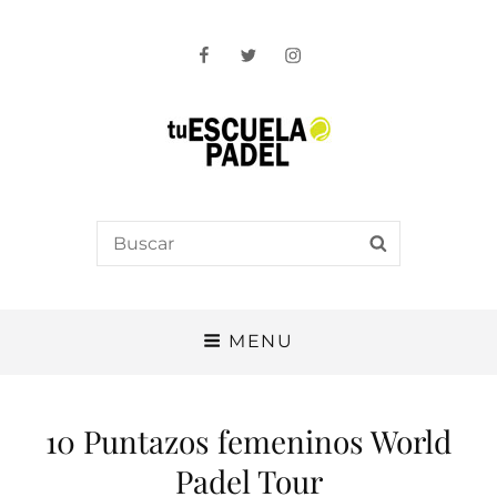
Facebook
Twitter
Instagram
Tu Escuela Padel
Search
SEARCH
for:
MENU
10 Puntazos femeninos World
Padel Tour