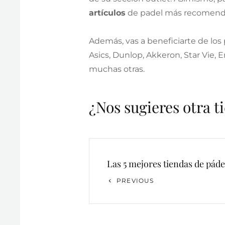
artículos
de padel más recomendad
Además, vas a beneficiarte de los
Asics, Dunlop, Akkeron, Star Vie, E
muchas otras.
¿Nos sugieres otra 
Navegación
Las 5 mejores tiendas de pád
de
Previous
PREVIOUS
entradas
Post