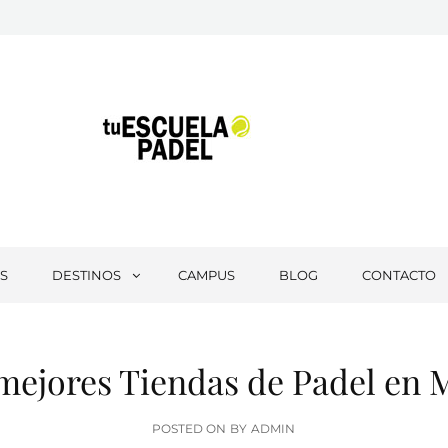
Tu Escuela Padel
S
DESTINOS
CAMPUS
BLOG
CONTACTO
 mejores Tiendas de Padel en 
POSTED
POSTED ON
BY
ADMIN