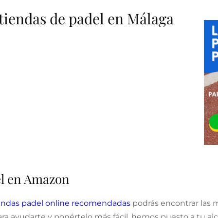
 tiendas de padel en Málaga
del en Amazon
endas padel online recomendadas
podrás encontrar las m
ara ayudarte y ponértelo más fácil, hemos puesto a tu a