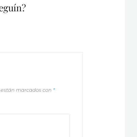
teguín?
s están marcados con
*