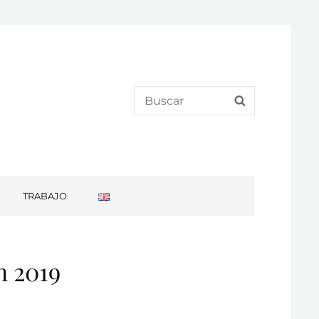
Search
SEARCH
for:
TRABAJO
n 2019