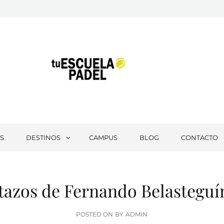
Tu Escuela Padel
S
DESTINOS
CAMPUS
BLOG
CONTACTO
tazos de Fernando Belasteguí
POSTED
POSTED ON
BY
ADMIN