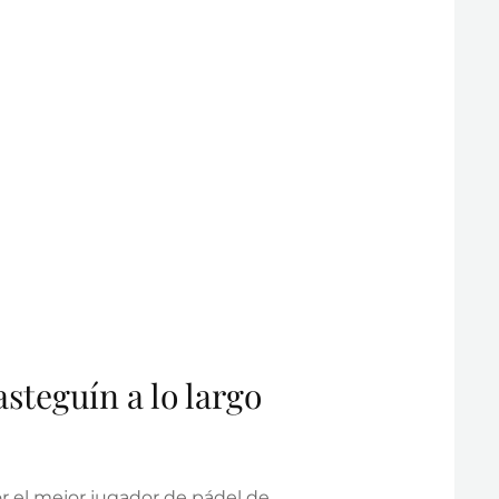
steguín a lo largo
or el mejor jugador de pádel de