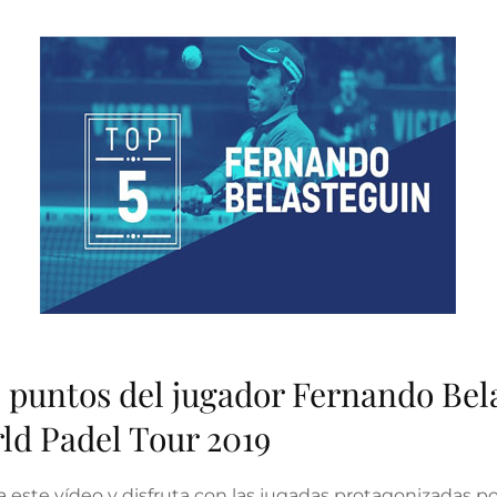
ON
 puntos del jugador Fernando Bela
ld Padel Tour 2019
a este vídeo y disfruta con las jugadas protagonizadas p