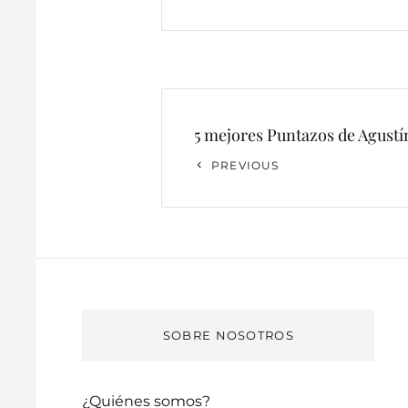
Navegación
5 mejores Puntazos de Agustí
de
Previous
PREVIOUS
entradas
Post
SOBRE NOSOTROS
¿Quiénes somos?