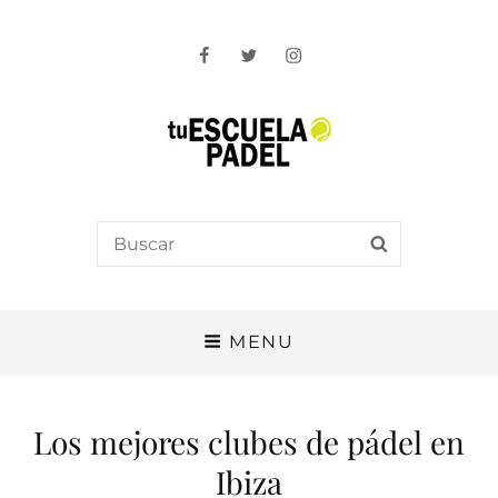
Facebook
Twitter
Instagram
Tu Escuela Padel
Search
SEARCH
for:
MENU
Los mejores clubes de pádel en
Ibiza