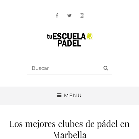
Facebook
Twitter
Instagram
Tu Escuela Padel
Search
SEARCH
for:
MENU
Los mejores clubes de pádel en
Marbella