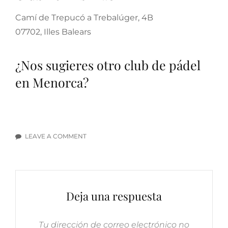
Camí de Trepucó a Trebalúger, 4B
07702, Illes Balears
¿Nos sugieres otro club de pádel
en Menorca?
LEAVE A COMMENT
ON
LOS
MEJORES
CLUBES
DE
Deja una respuesta
PÁDEL
EN
MENORCA
Tu dirección de correo electrónico no