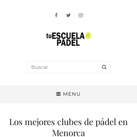
Facebook
Twitter
Instagram
Tu Escuela Padel
Search
SEARCH
for:
MENU
Los mejores clubes de pádel en
Menorca