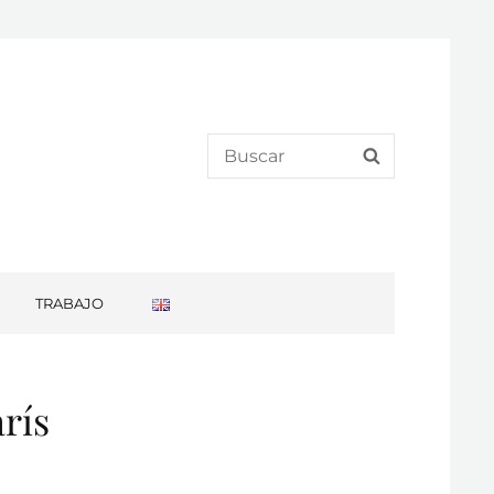
Search
SEARCH
for:
TRABAJO
rís