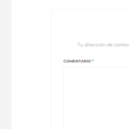
MEJORES
CLUBS
DE
PÁDEL
EN
PARÍS
Tu dirección de correo
COMENTARIO
*