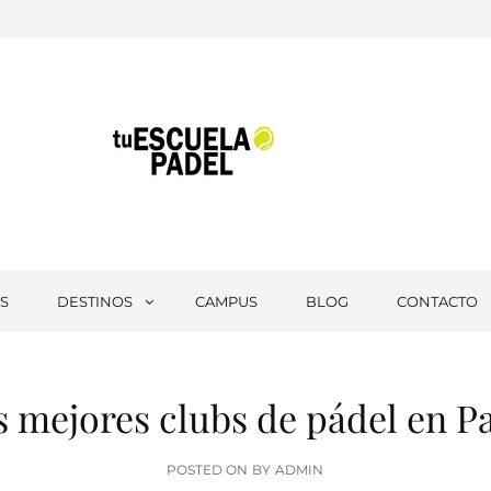
Tu Escuela Padel
S
DESTINOS
CAMPUS
BLOG
CONTACTO
s mejores clubs de pádel en Pa
POSTED
POSTED ON
BY
ADMIN