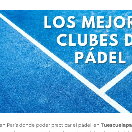
ON
en París donde poder practicar el pádel, en
Tuescuelapa