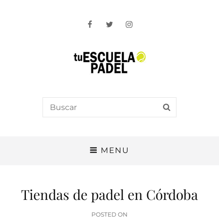
Facebook
Twitter
Instagram
Tu Escuela Padel
Search
SEARCH
for:
MENU
Tiendas de padel en Córdoba
POSTED
POSTED ON