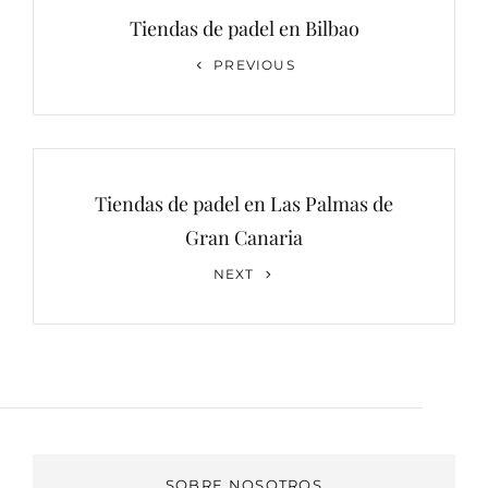
de
Tiendas de padel en Bilbao
entradas
Previous
PREVIOUS
Post
Tiendas de padel en Las Palmas de
Gran Canaria
Next
NEXT
Post
SOBRE NOSOTROS